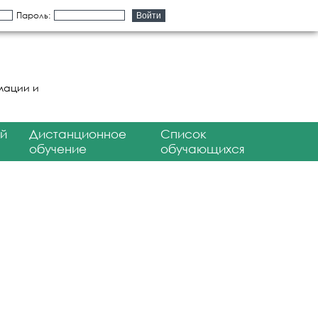
Пароль:
мации и
й
Дистанционное
Список
обучение
обучающихся