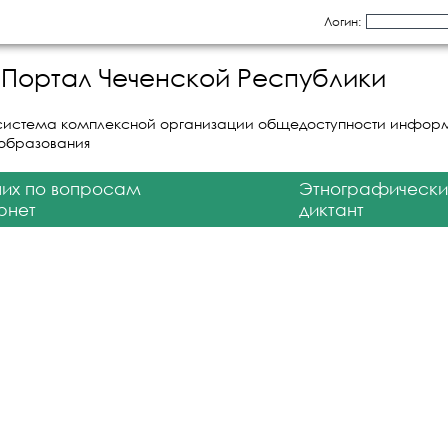
Логин:
Портал Чеченской Республики
система комплексной организации общедоступности инфор
 образования
них по вопросам
Этнографически
рнет
диктант