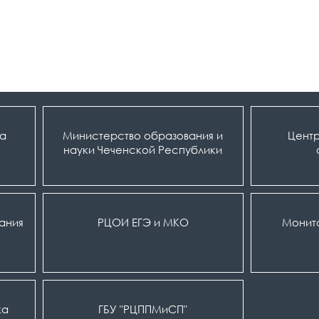
ка
Министерство образования и
Центр
науки Чеченской Республики
вания
РЦОИ ЕГЭ и МКО
Монит
ка
ГБУ "РЦППМиСП"