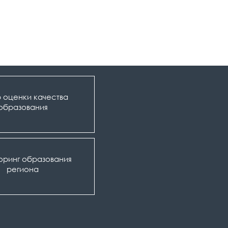
 оценки качества
образования
оринг образования
региона