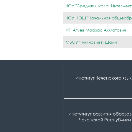
ЧОУ "Средняя школа "Интеллект
ЧОУ НОШ "Начальная общеобра
ИП Агуев Маазас Ахматович
МБОУ "Гимназия г. Шали"
Институт Чеченского язы
Инстутитут развития образо
Чеченской Республики