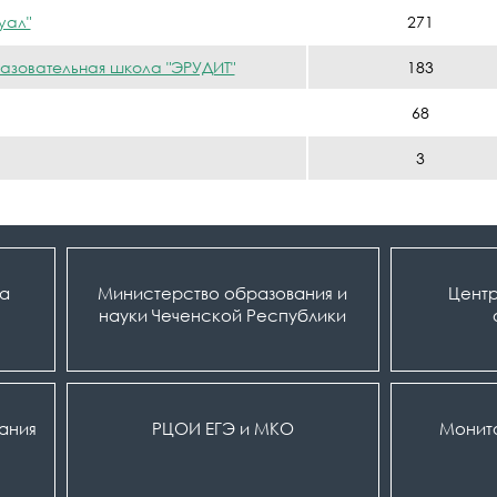
уал"
271
зовательная школа "ЭРУДИТ"
183
68
3
ка
Министерство образования и
Центр
науки Чеченской Республики
вания
РЦОИ ЕГЭ и МКО
Монит