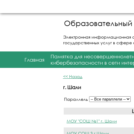
Образовательный 
Электронная информационная 
государственных услуг в сфере
Памятка для несовершеннолет
Главная
кибербезопасности в сети инте
<< Назад
г. Шали
Параллель
МОУ "СОШ №1" г. Шали
МОУ СОШ 3 г.Шали