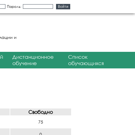
Пароль:
мации и
й
Дистанционное
Список
обучение
обучающихся
Свободно
75
0