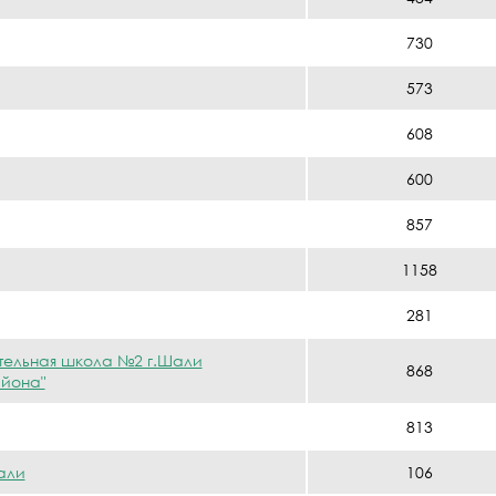
730
573
608
600
857
1158
281
ельная школа №2 г.Шали
868
йона"
813
али
106