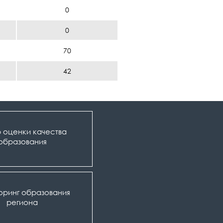
0
0
70
42
 оценки качества
образования
оринг образования
региона