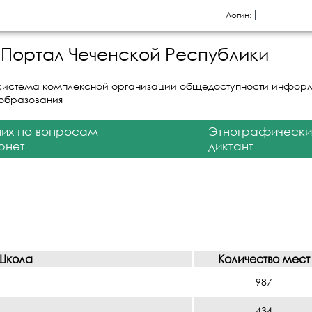
Логин:
Портал Чеченской Республики
система комплексной организации общедоступности инфор
 образования
них по вопросам
Этнографически
рнет
диктант
Школа
Количество мест
987
434