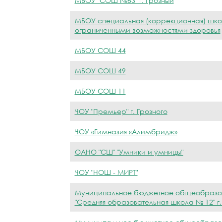
МБОУ "СОШ №63" г. Грозный
МБОУ специальная (коррекционная) школ
ограниченными возможностями здоровья
МБОУ СОШ 44
МБОУ СОШ 49
МБОУ СОШ 11
ЧОУ "Премьер" г. Грозного
ЧОУ «Гимназия «Алимбридж»
ОАНО "СШ" "Умники и умницы"
ЧОУ "НОШ - МИРТ"
Муниципальное бюджетное общеобразо
"Средняя образовательная школа № 12" г.