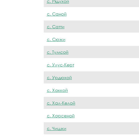
с. Рядухой
с. Саной
с. Сатти
с. Сюжи
с. Тумсой
с. Улус-Керт
с. Урдюхой
с. Хаккой
с. Хал-Келой
с. Харсеной
с. Чишки