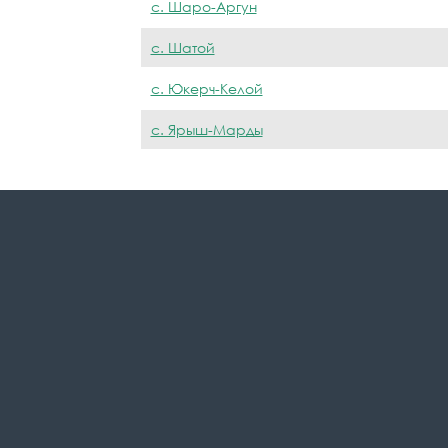
с. Шаро-Аргун
с. Шатой
с. Юкерч-Келой
с. Ярыш-Марды