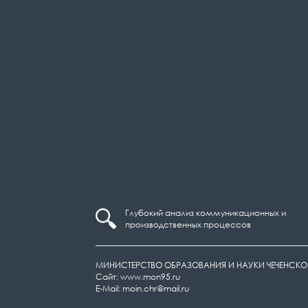
Глубокий анализ коммуникационных и
производственных процессов
МИНИСТЕРСТВО ОБРАЗОВАНИЯ И НАУКИ ЧЕЧЕНСКО
Сайт: www.mon95.ru
E-Mail: moin.chr@mail.ru