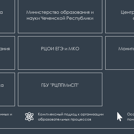
ка
Министерство образования и
Центр
науки Чеченской Республики
вания
РЦОИ ЕГЭ и МКО
Монит
ка
ГБУ "РЦППМиСП"
нных и
Комплексный подход к организации
Осо
образовательных процессов
пон