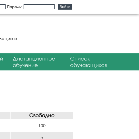
Пароль:
мации и
й
Дистанционное
Список
обучение
обучающихся
Свободно
100
0