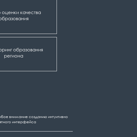
 оценки качества
образования
оринг образования
региона
бое внимание созданию интуитивно
ятного интерфейса