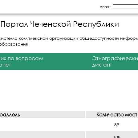
Логин:
Портал Чеченской Республики
система комплексной организации общедоступности инфор
 образования
них по вопросам
Этнографически
рнет
диктант
раллель
Количество мест
89
108